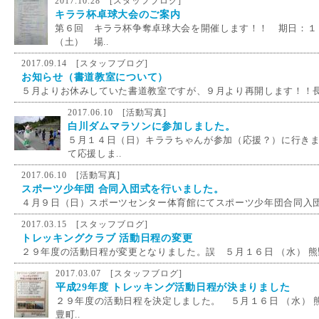
2017.10.28 [
スタッフブログ
]
キララ杯卓球大会のご案内
第６回 キララ杯争奪卓球大会を開催します！！ 期日：１
（土） 場..
2017.09.14 [
スタッフブログ
]
お知らせ（書道教室について）
５月よりお休みしていた書道教室ですが、９月より再開します！！長
2017.06.10 [
活動写真
]
白川ダムマラソンに参加しました。
５月１４日（日）キララちゃんが参加（応援？）に行き
て応援しま..
2017.06.10 [
活動写真
]
スポーツ少年団 合同入団式を行いました。
４月９日（日）スポーツセンター体育館にてスポーツ少年団合同入団
2017.03.15 [
スタッフブログ
]
トレッキングクラブ 活動日程の変更
２９年度の活動日程が変更となりました。誤 ５月１６日 （水） 熊野
2017.03.07 [
スタッフブログ
]
平成29年度 トレッキング活動日程が決まりました
２９年度の活動日程を決定しました。 ５月１６日 （水） 
豊町..