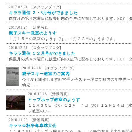
2017.02.21 [
スタッフブログ
]
キララ通信 ２・3月号ができました
偶数月の第４木曜日に飯豊町内の全戸に配布しております。PDF ダ
2017.01.24 [
活動写真
]
親子スキー教室のようす
１月１５日の教室のようすです。１月２２日のようすです。
2016.12.21 [
スタッフブログ
]
キララ通信 １２月号ができました
偶数月の第４木曜日に飯豊町内の全戸に配布しております。PDF ダ
2016.12.16 [
スタッフブログ
]
親子スキー教室のご案内
今年度も開催します町営手ノ子スキー場にて町内の年中児～
幼児・..
2016.12.16 [
活動写真
]
ヒップホップ教室のようす
１１月３０日（水）１２月 ７日（水）１２月１４日（
プ教室のよ..
2016.11.29 [
活動写真
]
キララ☆杯争奪卓球大会
１１月２６日（土）第５回目となる、キララ☆杯争奪卓球大会を開催