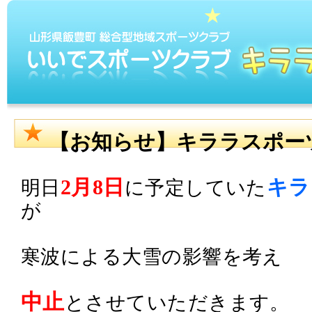
【お知らせ】キララスポー
2月8日
キラ
明日
に予定していた
が
寒波による大雪の影響を考え
中止
とさせていただきます。