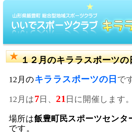
１２月のキララスポーツの
キララスポーツの日
で
12月の
7
21
12月は
日、
日に開催します
場所は
飯豊町民スポーツセンタ
です。