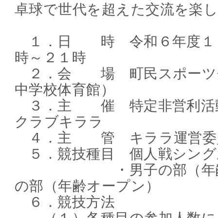
卓球で世代を超えた交流を楽
１．日 時 令和６年度１０
時～２１時
２．会 場 町民スポーツ
中学校体育館）
３．主 催 特定非営利活
クラブキララ
４．主 管 キララ運営委
５．競技種目 個人戦シング
・男子の部（年齢オ
の部（年齢オープン）
６．競技方法