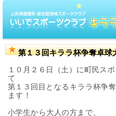
第１３回キララ杯争奪卓球
１０月２６日（土）に町民スポ
て
第１３回目となるキララ杯争
ます！
小学生から大人の方まで、