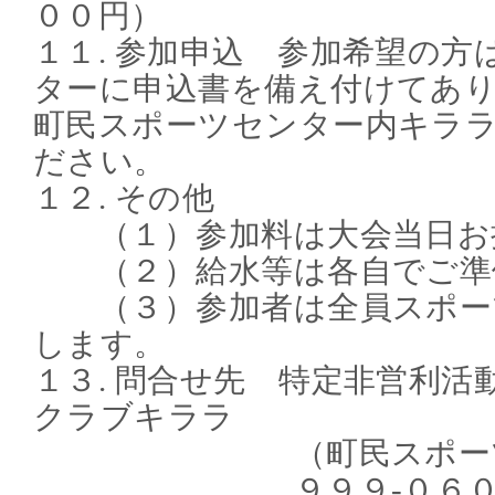
００円）
１１. 参加申込 参加希望の
ターに申込書を備え付けてあ
町民スポーツセンター内キラ
ださい。
１２. その他
（１）参加料は大会当日お
（２）給水等は各自でご準
（３）参加者は全員スポー
します。
１３. 問合せ先 特定非営利
クラブキララ
（町民スポーツセ
９９９-０６０５ 