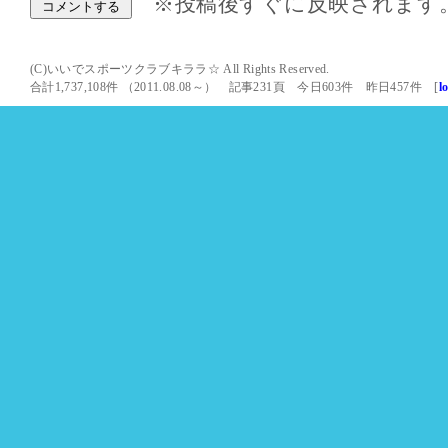
※投稿後すぐに反映されます
(C)いいでスポーツクラブキララ☆ All Rights Reserved.
合計1,737,108件 （2011.08.08～） 記事231頁 今日603件 昨日457件 [
l